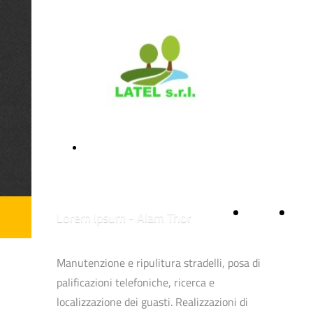
+39 075 8004137
Home
LAV
Lorem Ipsum - Alam Thor
Page
FOR
Manutenzione e ripulitura stradelli, posa di
palificazioni telefoniche, ricerca e
localizzazione dei guasti. Realizzazioni di